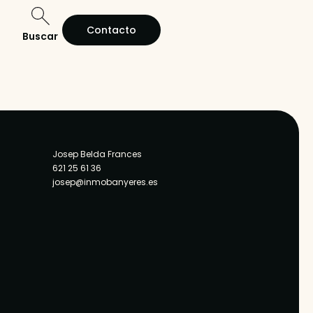
Contacto
Buscar
Josep Belda Frances
621 25 61 36
josep@inmobanyeres.es