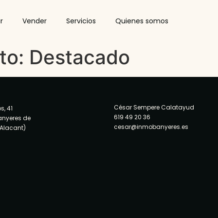
r
Vender
Servicios
Quienes somos
to:
Destacado
César Sempere Calatayud
s, 41
619 49 20 36
anyeres de
cesar@inmobanyeres.es
(Alacant)