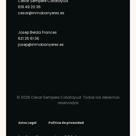
César Sempere Calatayud
619 49 20 36
cesar@inmobanyeres.es
Josep Belda Frances
621 25 61 36
josep@inmobanyeres.es
© 2026 César Sempere Calatayud. Todos los derechos
reservados
Aviso Legal
Política de privacidad