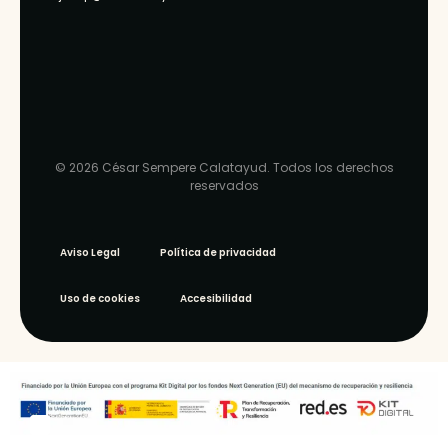
© 2026 César Sempere Calatayud. Todos los derechos
reservados
Aviso Legal
Política de privacidad
Uso de cookies
Accesibilidad
WEB ‣
ARQU ·