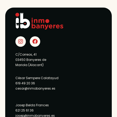
C/Correos, 41
03450 Banyeres de
Mariola (Alacant)
César Sempere Calatayud
619 49 20 36
cesar@inmobanyeres.es
Josep Belda Frances
621 25 61 36
josep@inmobanyeres.es