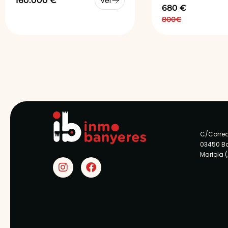
160.000 €
Ver
680 €
800€
C/Correo
03450 B
Mariola 