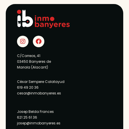
C/Correos, 41
03450 Banyeres de
Mariola (Alacant)
César Sempere Calatayud
619 49 20 36
cesar@inmobanyeres.es
Josep Belda Frances
621 25 61 36
josep@inmobanyeres.es