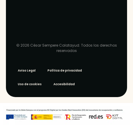
© 2026 César Sempere Calatayud. Todos los derechos
reservados
Aviso Legal
Política de privacidad
Uso de cookies
Accesibilidad
WEB ‣
ARQU ·