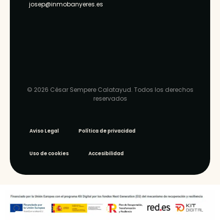
josep@inmobanyeres.es
© 2026 César Sempere Calatayud. Todos los derechos
reservados
Aviso Legal
Política de privacidad
Uso de cookies
Accesibilidad
WEB ‣