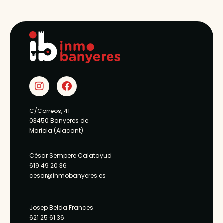
C/Correos, 41
03450 Banyeres de
Mariola (Alacant)
César Sempere Calatayud
619 49 20 36
cesar@inmobanyeres.es
Josep Belda Frances
621 25 61 36