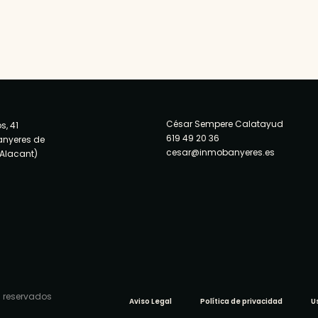
César Sempere Calatayud
s, 41
619 49 20 36
anyeres de
cesar@inmobanyeres.es
(Alacant)
 reservados
Aviso Legal
Política de privacidad
U