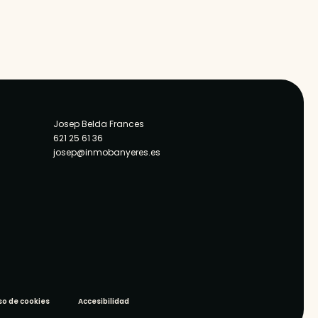
Josep Belda Frances
621 25 61 36
josep@inmobanyeres.es
so de cookies
Accesibilidad