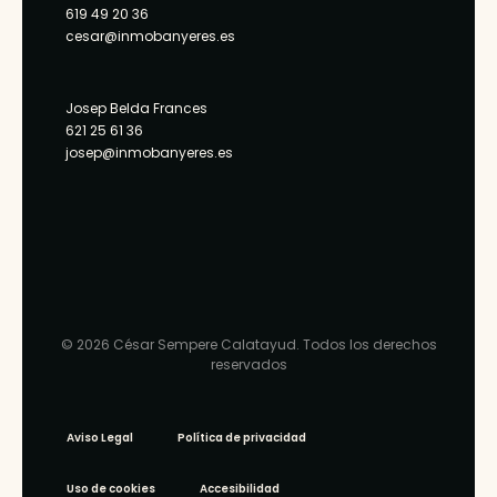
619 49 20 36
cesar@inmobanyeres.es
Josep Belda Frances
621 25 61 36
josep@inmobanyeres.es
© 2026 César Sempere Calatayud. Todos los derechos
reservados
Aviso Legal
Política de privacidad
Uso de cookies
Accesibilidad