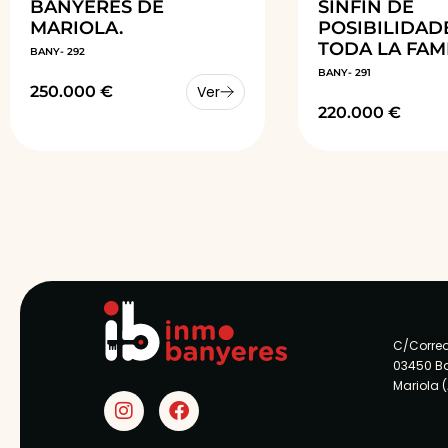
BANYERES DE
SINFÍN DE
MARIOLA.
POSIBILIDAD
TODA LA FAMI
BANY- 292
BANY- 291
250.000 €
Ver
220.000 €
C/Correo
03450 B
Mariola 