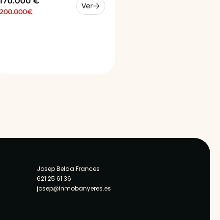
170.000 €
Ver
200.000€
Josep Belda Frances
621 25 61 36
josep@inmobanyeres.es