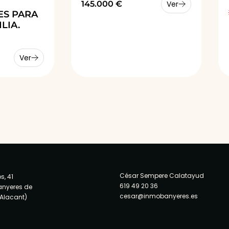
145.000 €
Ver
ES PARA
LIA.
Ver
César Sempere Calatayud
s, 41
619 49 20 36
anyeres de
cesar@inmobanyeres.es
(Alacant)