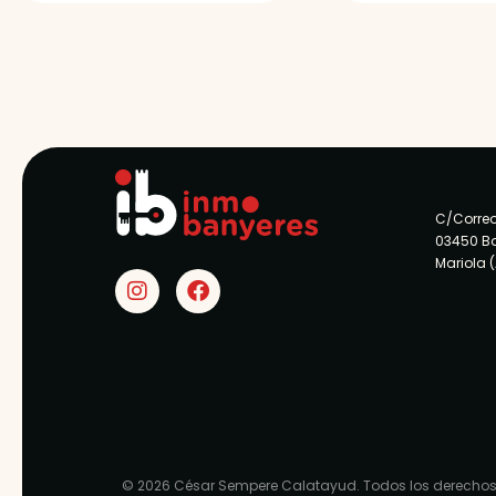
C/Correo
03450 B
Mariola 
© 2026 César Sempere Calatayud. Todos los derechos