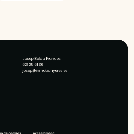
Josep Belda Frances
621 25 61 36
josep@inmobanyeres.es
so de cookies
Accesibilidad