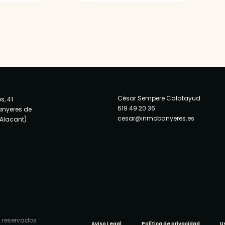
César Sempere Calatayud
s, 41
619 49 20 36
anyeres de
cesar@inmobanyeres.es
(Alacant)
 reservados
Aviso Legal
Política de privacidad
U