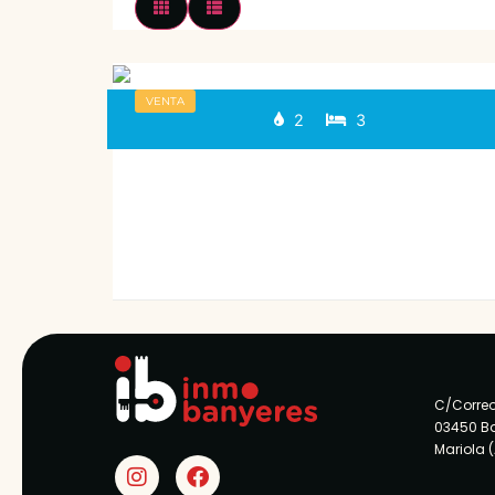
VENTA
2
3
C/Correo
03450 B
Mariola 