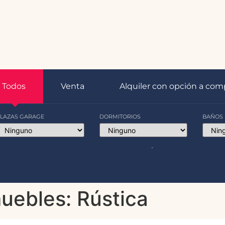
Todos
Venta
Alquiler con opción a com
LAZAS GARAGE
DORMITORIOS
BAÑOS
-
muebles:
Rústica