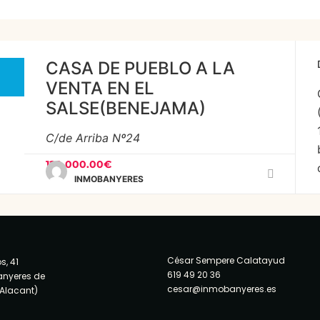
CASA DE PUEBLO A LA
VENTA EN EL
SALSE(BENEJAMA)
C/de Arriba Nº24
120,000.00€
INMOBANYERES
César Sempere Calatayud
s, 41
619 49 20 36
anyeres de
cesar@inmobanyeres.es
(Alacant)