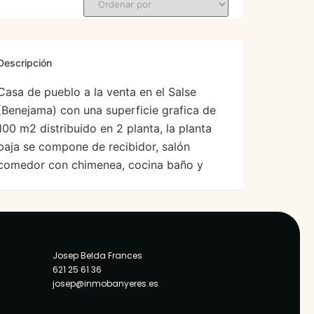
Descripción
Casa de pueblo a la venta en el Salse
(Benejama) con una superficie grafica de
100 m2 distribuido en 2 planta, la planta
baja se compone de recibidor, salón
comedor con chimenea, cocina baño y
patio con horno de leña y barbacoa. La
primera planta se destina a 3 dormitorios.
Ubicada en el centro de […]
Josep Belda Frances
621 25 61 36
josep@inmobanyeres.es