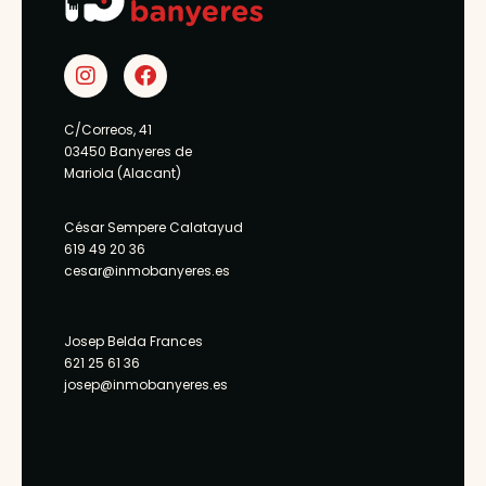
C/Correos, 41
03450 Banyeres de
Mariola (Alacant)
César Sempere Calatayud
619 49 20 36
cesar@inmobanyeres.es
Josep Belda Frances
621 25 61 36
josep@inmobanyeres.es