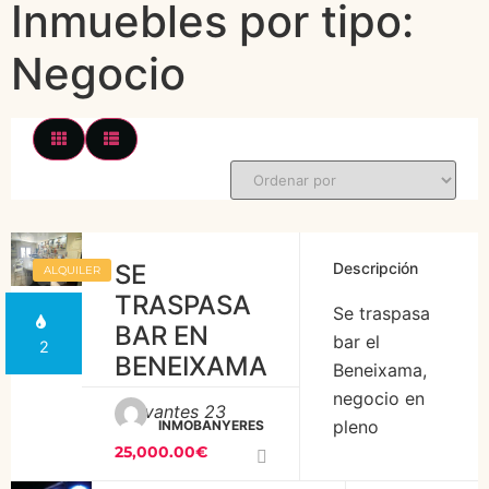
Inmuebles por tipo:
Negocio
SE
Descripción
ALQUILER
TRASPASA
Se traspasa
BAR EN
bar el
2
BENEIXAMA
Beneixama,
negocio en
Cervantes 23
pleno
INMOBANYERES
25,000.00€
rendimiento,
con clientela