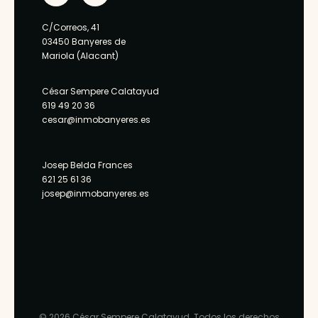
opción a
zonas de
ampliación a
C/Correos, 41
aparcamiento
03450 Banyeres de
un segundo
a su
Mariola (Alacant)
salón de 240
alrededor.
m2 y sótano
Dispone de
César Sempere Calatayud
aparcamient
un local 149
619 49 20 36
o almacén d
cesar@inmobanyeres.es
m2 donde su
220 m2.
ubica […]
Restaurant +
Josep Belda Frances
cine 3D de 3
621 25 61 36
m2 = 150.00
josep@inmobanyeres.es
[…]
© 2026 César Sempere Calatayud. Todos los derechos