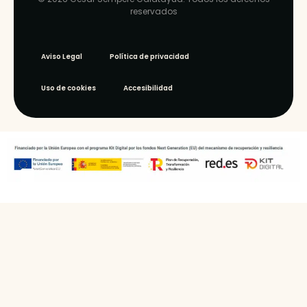
reservados
Aviso Legal
Política de privacidad
Uso de cookies
Accesibilidad
WEB ‣
ARQU ·
estudio
gráfico
y web