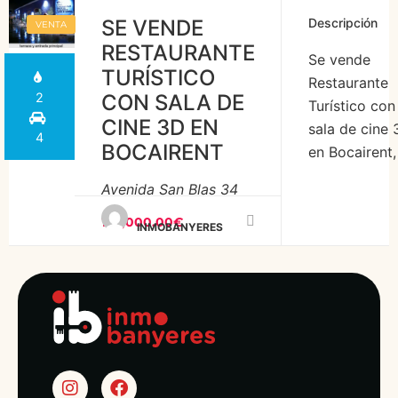
fija y lista
SE VENDE
Descripción
VENTA
para
RESTAURANTE
Se vende
empezar a
TURÍSTICO
Restaurante
trabajar
2
CON SALA DE
Turístico con
desde el
CINE 3D EN
sala de cine
primer día,
4
BOCAIRENT
en Bocairent,
totalmente
completamen
equipada
Avenida San Blas 34
equipado,
para seguir
terraza para
150,000.00€
con la
INMOBANYERES
120 personas
actividad de
aforo
restauración.
restaurante 1
Ubicado en
personas,
un local sin
aforo cine 11
vecinos
personas. 32
arriba, con
m2. Con
amplias